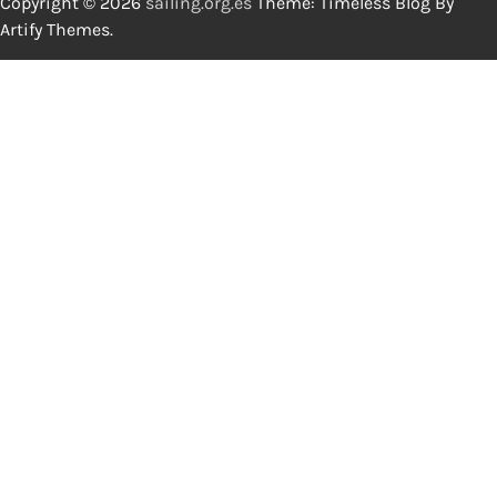
Copyright © 2026
sailing.org.es
Theme: Timeless Blog By
Artify Themes
.