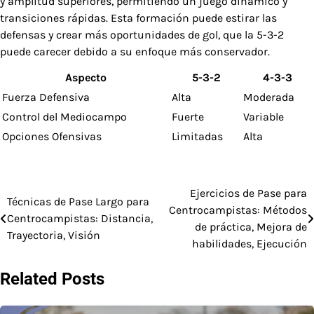
y amplitud superiores, permitiendo un juego dinámico y
transiciones rápidas. Esta formación puede estirar las
defensas y crear más oportunidades de gol, que la 5-3-2
puede carecer debido a su enfoque más conservador.
Aspecto
5-3-2
4-3-3
Fuerza Defensiva
Alta
Moderada
Control del Mediocampo
Fuerte
Variable
Opciones Ofensivas
Limitadas
Alta
Ejercicios de Pase para
Post
Técnicas de Pase Largo para
Centrocampistas: Métodos
Centrocampistas: Distancia,
navigation
de práctica, Mejora de
Trayectoria, Visión
habilidades, Ejecución
Related Posts