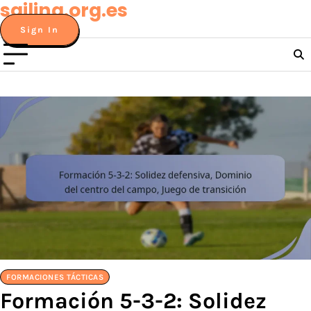
sailing.org.es
Skip
to
Sign In
content
FORMACIONES TÁCTICAS
Formación 5-3-2: Solidez